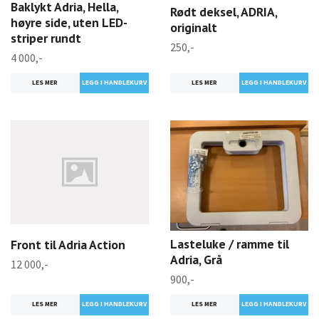
Baklykt Adria, Hella,
Rødt deksel, ADRIA,
høyre side, uten LED-
originalt
striper rundt
250,-
4 000,-
LES MER
LES MER
Lasteluke / ramme til
Front til Adria Action
Adria, Grå
12 000,-
900,-
LES MER
LES MER