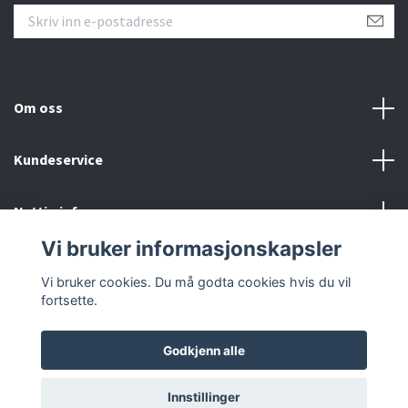
Om oss
Kundeservice
Nyttig info
Vi bruker informasjonskapsler
Sosiale medier
Vi bruker cookies. Du må godta cookies hvis du vil
fortsette.
Godkjenn alle
© 2026 Caravandeler.com
Innstillinger