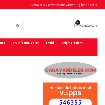
Restvarer / uavhentede varer / utgående varer
0
Handlekurv
erse
Brukt/demo-varer
Fritid
Originaldeler