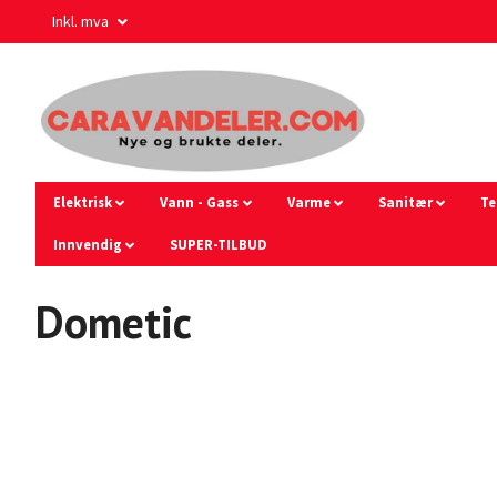
Inkl. mva
Elektrisk
Vann - Gass
Varme
Sanitær
Te
Innvendig
SUPER-TILBUD
Dometic