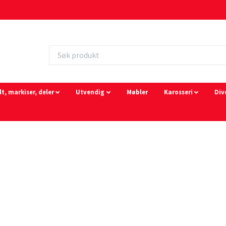
lt, markiser, deler
Utvendig
Møbler
Karosseri
Div