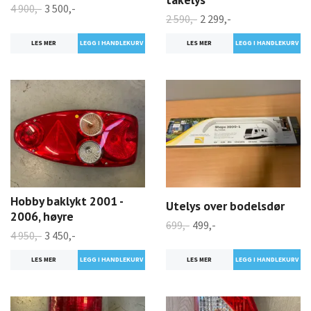
4 900,-
3 500,-
2 590,-
2 299,-
LES MER
LES MER
Hobby baklykt 2001 -
Utelys over bodelsdør
2006, høyre
699,-
499,-
4 950,-
3 450,-
LES MER
LES MER