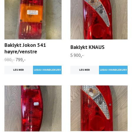
Baklykt Jokon 541
Baklykt KNAUS
høyre/venstre
5 900,-
980,-
799,-
LES MER
LES MER