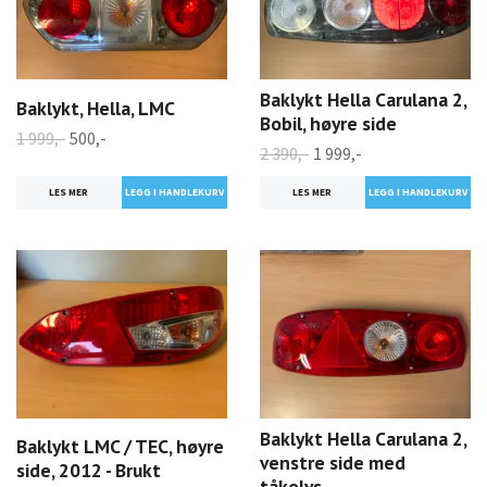
Baklykt Hella Carulana 2,
Baklykt, Hella, LMC
Bobil, høyre side
1 999,-
500,-
2 390,-
1 999,-
LES MER
LES MER
Baklykt Hella Carulana 2,
Baklykt LMC / TEC, høyre
venstre side med
side, 2012 - Brukt
tåkelys