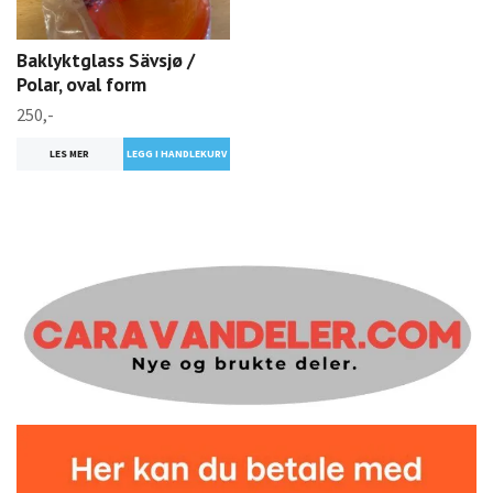
Baklyktglass Sävsjø /
Polar, oval form
250,-
LES MER