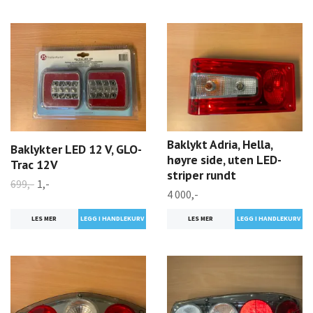
Baklykt Adria, Hella,
Baklykter LED 12 V, GLO-
høyre side, uten LED-
Trac 12V
striper rundt
699,-
1,-
4 000,-
LES MER
LES MER