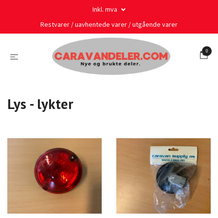
Inkl. mva
Restvarer / uavhentede varer / utgående varer
0
Lys - lykter