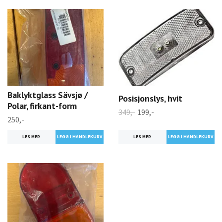
Baklyktglass Sävsjø /
Posisjonslys, hvit
Polar, firkant-form
349,-
199,-
250,-
LES MER
LES MER