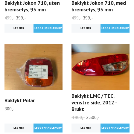
Baklykt Jokon 710, uten
Baklykt Jokon 710, med
bremselys, 95 mm
bremselys, 95 mm
499,-
399,-
499,-
399,-
LES MER
LES MER
Baklykt LMC / TEC,
Baklykt Polar
venstre side, 2012 -
300,-
Brukt
4 900,-
3 500,-
LES MER
LES MER