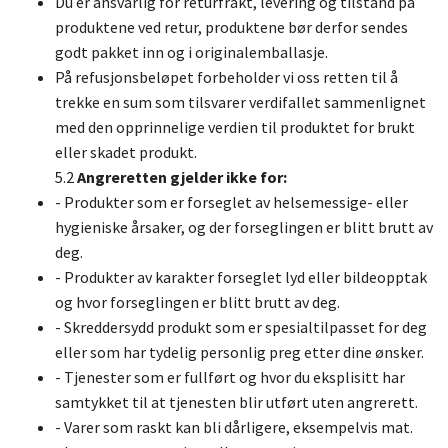
Du er ansvarlig for returfrakt, levering og tilstand på
produktene ved retur, produktene bør derfor sendes
godt pakket inn og i originalemballasje.
På refusjonsbeløpet forbeholder vi oss retten til å
trekke en sum som tilsvarer verdifallet sammenlignet
med den opprinnelige verdien til produktet for brukt
eller skadet produkt.
5.2
Angreretten gjelder ikke for:
- Produkter som er forseglet av helsemessige- eller
hygieniske årsaker, og der forseglingen er blitt brutt av
deg.
- Produkter av karakter forseglet lyd eller bildeopptak
og hvor forseglingen er blitt brutt av deg.
- Skreddersydd produkt som er spesialtilpasset for deg
eller som har tydelig personlig preg etter dine ønsker.
- Tjenester som er fullført og hvor du eksplisitt har
samtykket til at tjenesten blir utført uten angrerett.
- Varer som raskt kan bli dårligere, eksempelvis mat.