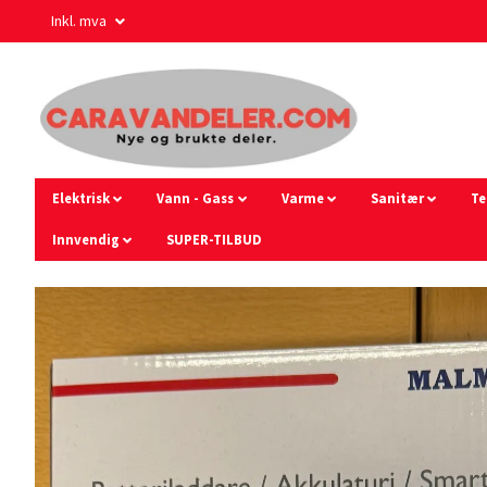
Inkl. mva
Elektrisk
Vann - Gass
Varme
Sanitær
Te
Innvendig
SUPER-TILBUD