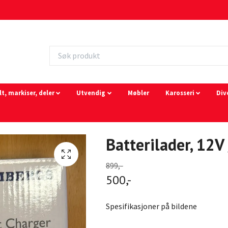
lt, markiser, deler
Utvendig
Møbler
Karosseri
Div
Batterilader, 12V 
899,-
500,-
Spesifikasjoner på bildene