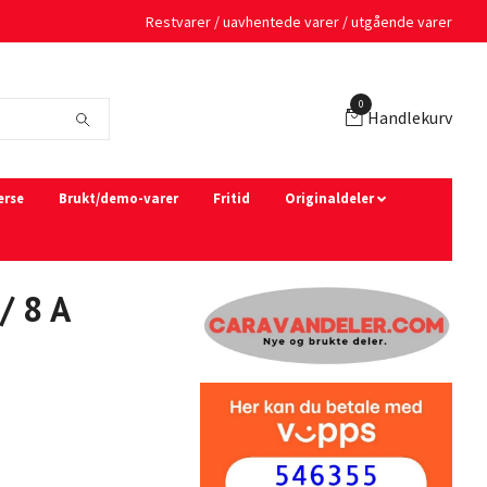
Restvarer / uavhentede varer / utgående varer
0
Handlekurv
erse
Brukt/demo-varer
Fritid
Originaldeler
/ 8 A