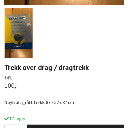
Trekk over drag / dragtrekk
149,-
100,-
Nøytralt grått trekk. 87 x 52 x 37 cm
På lager